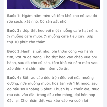
Bước 1:
Ngâm nấm mèo và tôm khô cho nở sau đó
rửa sạch, xắt nhỏ. Củ sắn xắt nhỏ
Bước 2:
Ướp thịt heo với một muỗng café hạt nêm,
¼ muỗng café muối. ¼ muỗng café tiêu xay, ướp
thịt 10 phút cho thấm
Bước 3:
Hành lá xắt nhỏ, phi thơm cũng với hành
tím, vớt ra để riêng. Cho thịt heo vào chảo vừa phi
hành, sau đó cho củ sắn, tôm khô và nấm mèo vào
xào đến khi chín, nêm nếm vừa ăn.
Bước 4:
Bột rau câu dẻo trộn đều với nửa muỗng
đường, nửa muỗng muối, hòa tan với 1 lít nước, sau
đó nấu sôi khoảng 5 phút. Chuẩn bị 2 chiếc đĩa, múc
rau câu vào đĩa, tráng đều cho mỏng, đợi hỗn hợp
đặc lại. Cho nhân thịt vừa xào vào và cuốn lại