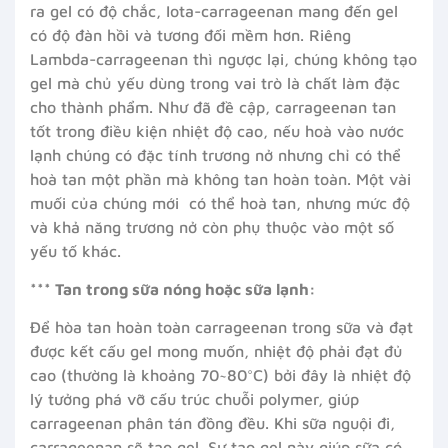
ra gel có độ chắc, Iota-carrageenan mang đến gel
có độ đàn hồi và tương đối mềm hơn. Riêng
Lambda-carrageenan thì ngược lại, chúng không tạo
gel mà chủ yếu dùng trong vai trò là chất làm đặc
cho thành phẩm. Như đã đề cập, carrageenan tan
tốt trong điều kiện nhiệt độ cao, nếu hoà vào nước
lạnh chúng có đặc tính trương nở nhưng chỉ có thể
hoà tan một phần mà không tan hoàn toàn. Một vài
muối của chúng mới có thể hoà tan, nhưng mức độ
và khả năng trương nở còn phụ thuộc vào một số
yếu tố khác.
*** Tan trong sữa nóng hoặc sữa lạnh:
Để hòa tan hoàn toàn carrageenan trong sữa và đạt
được kết cấu gel mong muốn, nhiệt độ phải đạt đủ
cao (thường là khoảng 70~80°C) bởi đây là nhiệt độ
lý tưởng phá vỡ cấu trúc chuỗi polymer, giúp
carrageenan phân tán đồng đều. Khi sữa nguội đi,
carrageenan sẽ tạo gel. Sự tạo gel này giúp sữa có