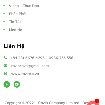
Video - Thực Đơn
Phân Phối
Tin Tức
Liên Hệ
Liên Hệ
(84.28) 6676 4296
-
0986 755 556
rovincovn@gmail.com
www.rovinco.vn
Copyright ©2022 – Rovin Company Limited . Developed
1