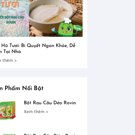
 Hũ Tươi: Bí Quyết Ngon Khỏe, Dễ
 Tại Nhà
 thêm »
n Phẩm Nổi Bật
Bột Rau Câu Dẻo Rovin
Xem thêm »