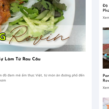
Độ 
Phù
Xem
 Tự Làm Từ Rau Câu
tín đồ đam mê ẩm thực Việt, từ món ăn đường phố đến
Pan
thơm
Rov
Xem