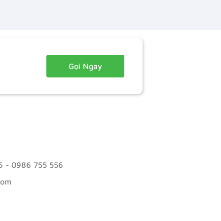
Gọi Ngay
6
-
0986 755 556
com