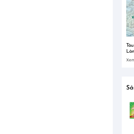
Tàu
Làm
Xem
Sả